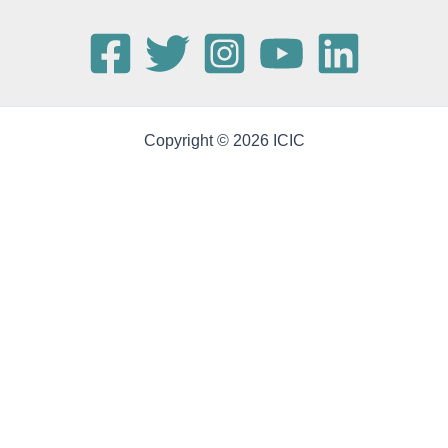
Copyright © 2026 ICIC
Publicaciones
(29)
2026
ARTÍCULO
From prediction to understanding: A review of XAI
applications and innovations in materials science