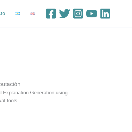
cto
putación
 Explanation Generation using
al tools.